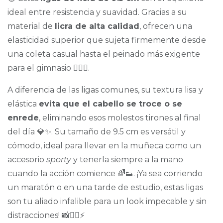
ideal entre resistencia y suavidad. Gracias a su
material de
licra de alta calidad
, ofrecen una
elasticidad superior que sujeta firmemente desde
una coleta casual hasta el peinado más exigente
para el gimnasio 🏋️‍♀️🔥.
A diferencia de las ligas comunes, su textura lisa y
elástica
evita que el cabello se troce o se
enrede
, eliminando esos molestos tirones al final
del día 💎✨. Su tamaño de 9.5 cm es versátil y
cómodo, ideal para llevar en la muñeca como un
accesorio
sporty
y tenerla siempre a la mano
cuando la acción comience 🌈👟. ¡Ya sea corriendo
un maratón o en una tarde de estudio, estas ligas
son tu aliado infalible para un look impecable y sin
distracciones! 📸🏃‍♀️⚡